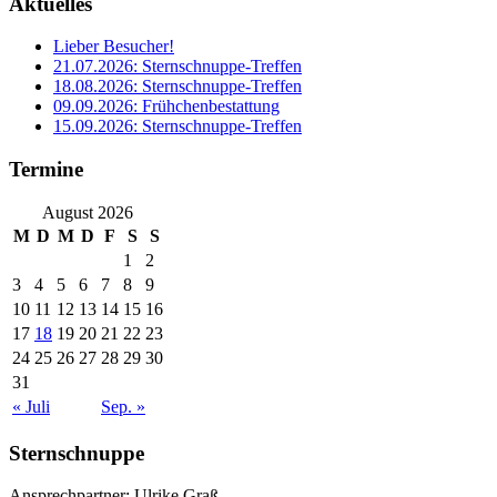
Aktuelles
Lieber Besucher!
21.07.2026: Sternschnuppe-Treffen
18.08.2026: Sternschnuppe-Treffen
09.09.2026: Frühchenbestattung
15.09.2026: Sternschnuppe-Treffen
Termine
August 2026
M
D
M
D
F
S
S
1
2
3
4
5
6
7
8
9
10
11
12
13
14
15
16
17
18
19
20
21
22
23
24
25
26
27
28
29
30
31
« Juli
Sep. »
Sternschnuppe
Ansprechpartner: Ulrike Graß