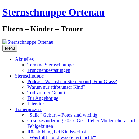
Zum
Sternschnuppe Ortenau
Inhalt
springen
Eltern – Kinder – Trauer
Menü
Aktuelles
Termine Sternschnuppe
Frühchenbestattungen
Sternschnuppe
Podcast: Was ist ein Sternenkind, Frau Grass?
Warum nur stirbt unser Kind?
Tod vor der Geburt
Für Angehörige
Literatur
Trauerprozess
„Stille“ Geburt – Fotos sind wichtig
Gesetzesänderung 2025: Gestaffelter Mutterschutz nach
Fehlgeburten
Rückbildung bei Kindsverlust
„Was hilft – und was (eher) nicht?“