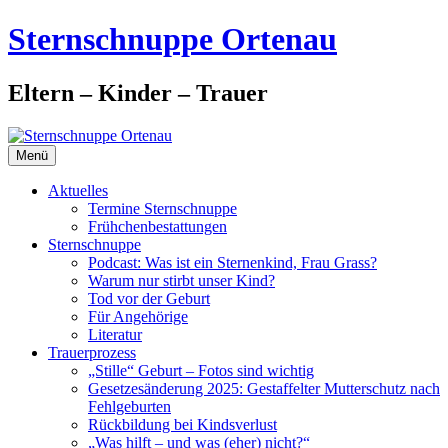
Zum
Sternschnuppe Ortenau
Inhalt
springen
Eltern – Kinder – Trauer
Menü
Aktuelles
Termine Sternschnuppe
Frühchenbestattungen
Sternschnuppe
Podcast: Was ist ein Sternenkind, Frau Grass?
Warum nur stirbt unser Kind?
Tod vor der Geburt
Für Angehörige
Literatur
Trauerprozess
„Stille“ Geburt – Fotos sind wichtig
Gesetzesänderung 2025: Gestaffelter Mutterschutz nach
Fehlgeburten
Rückbildung bei Kindsverlust
„Was hilft – und was (eher) nicht?“