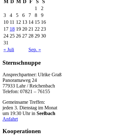
M
D
M
D
F
S
S
1
2
3
4
5
6
7
8
9
10
11
12
13
14
15
16
17
18
19
20
21
22
23
24
25
26
27
28
29
30
31
« Juli
Sep. »
Sternschnuppe
Ansprechpartner: Ulrike Graß
Panoramaweg 24
77933 Lahr / Reichenbach
Telefon: 07821 – 76155
Gemeinsame Treffen:
jeden 3. Dienstag im Monat
um 19:30 Uhr in
Seelbach
Anfahrt
Kooperationen