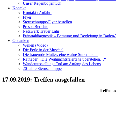
Unser Regenbogentuch
Kontakt
Kontakt / Anfahrt
Flyer
Sternschnuppe-Flyer bestellen
Presse-Berichte
Netzwerk Trauer Lahr
Pränataldiagnostik – Beratung und Begleitung in Baden
Gedanken
Wellen (Video)
Die Perle in der Muschel
Die trauernde Mutter: eine wahre Superheldin
Ratgeber: „Die Weihnachtsfeiertage überstehen…“
Wanderausstellung: Tod am Anfang des Lebens
20 Jahre Sternschnuppe
17.09.2019: Treffen ausgefallen
Treffen a