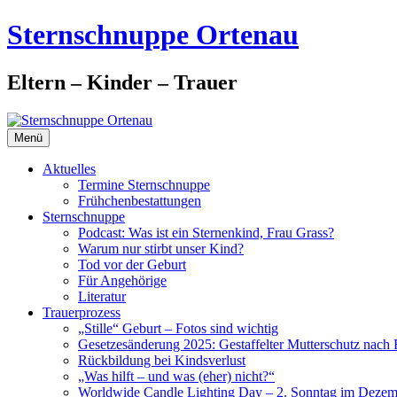
Zum
Sternschnuppe Ortenau
Inhalt
springen
Eltern – Kinder – Trauer
Menü
Aktuelles
Termine Sternschnuppe
Frühchenbestattungen
Sternschnuppe
Podcast: Was ist ein Sternenkind, Frau Grass?
Warum nur stirbt unser Kind?
Tod vor der Geburt
Für Angehörige
Literatur
Trauerprozess
„Stille“ Geburt – Fotos sind wichtig
Gesetzesänderung 2025: Gestaffelter Mutterschutz nach 
Rückbildung bei Kindsverlust
„Was hilft – und was (eher) nicht?“
Worldwide Candle Lighting Day – 2. Sonntag im Dezem