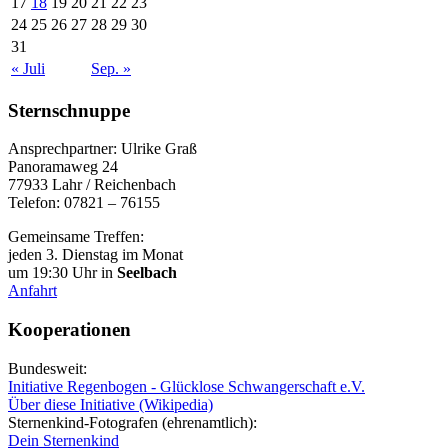
17
18
19
20
21
22
23
24
25
26
27
28
29
30
31
« Juli
Sep. »
Sternschnuppe
Ansprechpartner: Ulrike Graß
Panoramaweg 24
77933 Lahr / Reichenbach
Telefon: 07821 – 76155
Gemeinsame Treffen:
jeden 3. Dienstag im Monat
um 19:30 Uhr in
Seelbach
Anfahrt
Kooperationen
Bundesweit:
Initiative Regenbogen - Glücklose Schwangerschaft e.V.
Über diese Initiative (Wikipedia)
Sternenkind-Fotografen (ehrenamtlich):
Dein Sternenkind