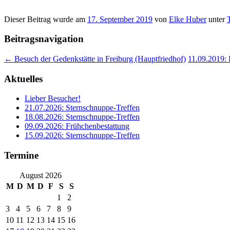
Dieser Beitrag wurde am
17. September 2019
von
Elke Huber
unter
Beitragsnavigation
←
Besuch der Gedenkstätte in Freiburg (Hauptfriedhof)
11.09.2019:
Aktuelles
Lieber Besucher!
21.07.2026: Sternschnuppe-Treffen
18.08.2026: Sternschnuppe-Treffen
09.09.2026: Frühchenbestattung
15.09.2026: Sternschnuppe-Treffen
Termine
August 2026
M
D
M
D
F
S
S
1
2
3
4
5
6
7
8
9
10
11
12
13
14
15
16