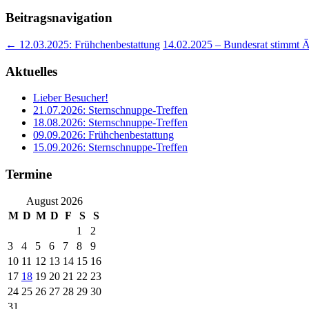
Beitragsnavigation
←
12.03.2025: Frühchenbestattung
14.02.2025 – Bundesrat stimmt Ä
Aktuelles
Lieber Besucher!
21.07.2026: Sternschnuppe-Treffen
18.08.2026: Sternschnuppe-Treffen
09.09.2026: Frühchenbestattung
15.09.2026: Sternschnuppe-Treffen
Termine
August 2026
M
D
M
D
F
S
S
1
2
3
4
5
6
7
8
9
10
11
12
13
14
15
16
17
18
19
20
21
22
23
24
25
26
27
28
29
30
31