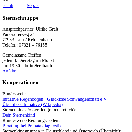
« Juli
Sep. »
Sternschnuppe
Ansprechpartner: Ulrike Graß
Panoramaweg 24
77933 Lahr / Reichenbach
Telefon: 07821 – 76155
Gemeinsame Treffen:
jeden 3. Dienstag im Monat
um 19:30 Uhr in
Seelbach
Anfahrt
Kooperationen
Bundesweit:
Initiative Regenbogen - Glücklose Schwangerschaft e.V.
Über diese Initiative (Wikipedia)
Sternenkind-Fotografen (ehrenamtlich):
Dein Sternenkind
Bundesweite Beratungsstellen:
Beratung bei Pränataldiagnostik
Sternenkindgruppen in Deutschland und Österreich (Übersicht):