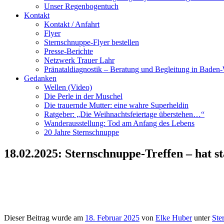
Unser Regenbogentuch
Kontakt
Kontakt / Anfahrt
Flyer
Sternschnuppe-Flyer bestellen
Presse-Berichte
Netzwerk Trauer Lahr
Pränataldiagnostik – Beratung und Begleitung in Baden
Gedanken
Wellen (Video)
Die Perle in der Muschel
Die trauernde Mutter: eine wahre Superheldin
Ratgeber: „Die Weihnachtsfeiertage überstehen…“
Wanderausstellung: Tod am Anfang des Lebens
20 Jahre Sternschnuppe
18.02.2025: Sternschnuppe-Treffen – hat s
Dieser Beitrag wurde am
18. Februar 2025
von
Elke Huber
unter
Ste