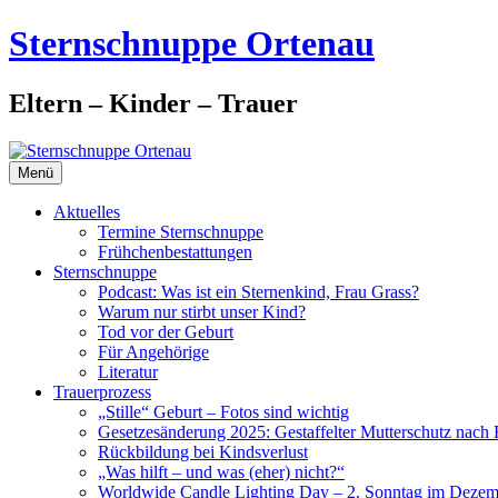
Zum
Sternschnuppe Ortenau
Inhalt
springen
Eltern – Kinder – Trauer
Menü
Aktuelles
Termine Sternschnuppe
Frühchenbestattungen
Sternschnuppe
Podcast: Was ist ein Sternenkind, Frau Grass?
Warum nur stirbt unser Kind?
Tod vor der Geburt
Für Angehörige
Literatur
Trauerprozess
„Stille“ Geburt – Fotos sind wichtig
Gesetzesänderung 2025: Gestaffelter Mutterschutz nach 
Rückbildung bei Kindsverlust
„Was hilft – und was (eher) nicht?“
Worldwide Candle Lighting Day – 2. Sonntag im Dezem