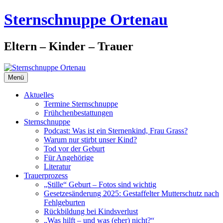
Zum
Sternschnuppe Ortenau
Inhalt
springen
Eltern – Kinder – Trauer
Menü
Aktuelles
Termine Sternschnuppe
Frühchenbestattungen
Sternschnuppe
Podcast: Was ist ein Sternenkind, Frau Grass?
Warum nur stirbt unser Kind?
Tod vor der Geburt
Für Angehörige
Literatur
Trauerprozess
„Stille“ Geburt – Fotos sind wichtig
Gesetzesänderung 2025: Gestaffelter Mutterschutz nach
Fehlgeburten
Rückbildung bei Kindsverlust
„Was hilft – und was (eher) nicht?“