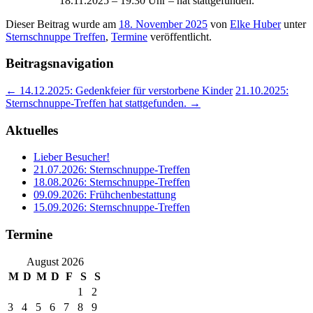
18.11.2025 – 19:30 Uhr – hat stattgefunden.
Dieser Beitrag wurde am
18. November 2025
von
Elke Huber
unter
Sternschnuppe Treffen
,
Termine
veröffentlicht.
Beitragsnavigation
←
14.12.2025: Gedenkfeier für verstorbene Kinder
21.10.2025:
Sternschnuppe-Treffen hat stattgefunden.
→
Aktuelles
Lieber Besucher!
21.07.2026: Sternschnuppe-Treffen
18.08.2026: Sternschnuppe-Treffen
09.09.2026: Frühchenbestattung
15.09.2026: Sternschnuppe-Treffen
Termine
August 2026
M
D
M
D
F
S
S
1
2
3
4
5
6
7
8
9