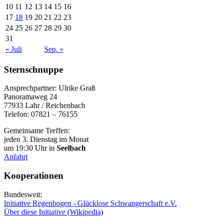
10
11
12
13
14
15
16
17
18
19
20
21
22
23
24
25
26
27
28
29
30
31
« Juli
Sep. »
Sternschnuppe
Ansprechpartner: Ulrike Graß
Panoramaweg 24
77933 Lahr / Reichenbach
Telefon: 07821 – 76155
Gemeinsame Treffen:
jeden 3. Dienstag im Monat
um 19:30 Uhr in
Seelbach
Anfahrt
Kooperationen
Bundesweit:
Initiative Regenbogen - Glücklose Schwangerschaft e.V.
Über diese Initiative (Wikipedia)