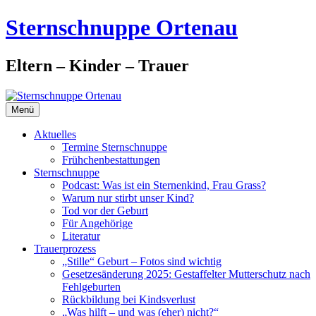
Zum
Sternschnuppe Ortenau
Inhalt
springen
Eltern – Kinder – Trauer
Menü
Aktuelles
Termine Sternschnuppe
Frühchenbestattungen
Sternschnuppe
Podcast: Was ist ein Sternenkind, Frau Grass?
Warum nur stirbt unser Kind?
Tod vor der Geburt
Für Angehörige
Literatur
Trauerprozess
„Stille“ Geburt – Fotos sind wichtig
Gesetzesänderung 2025: Gestaffelter Mutterschutz nach
Fehlgeburten
Rückbildung bei Kindsverlust
„Was hilft – und was (eher) nicht?“