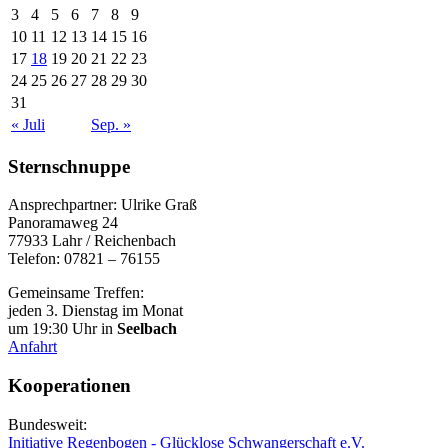
3
4
5
6
7
8
9
10
11
12
13
14
15
16
17
18
19
20
21
22
23
24
25
26
27
28
29
30
31
« Juli
Sep. »
Sternschnuppe
Ansprechpartner: Ulrike Graß
Panoramaweg 24
77933 Lahr / Reichenbach
Telefon: 07821 – 76155
Gemeinsame Treffen:
jeden 3. Dienstag im Monat
um 19:30 Uhr in
Seelbach
Anfahrt
Kooperationen
Bundesweit:
Initiative Regenbogen - Glücklose Schwangerschaft e.V.