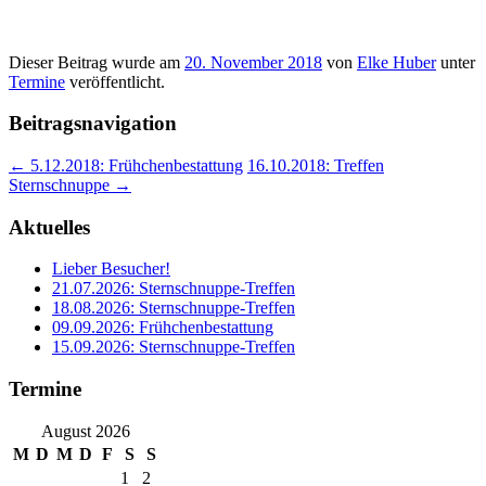
Dieser Beitrag wurde am
20. November 2018
von
Elke Huber
unter
Termine
veröffentlicht.
Beitragsnavigation
←
5.12.2018: Frühchenbestattung
16.10.2018: Treffen
Sternschnuppe
→
Aktuelles
Lieber Besucher!
21.07.2026: Sternschnuppe-Treffen
18.08.2026: Sternschnuppe-Treffen
09.09.2026: Frühchenbestattung
15.09.2026: Sternschnuppe-Treffen
Termine
August 2026
M
D
M
D
F
S
S
1
2