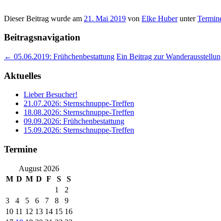
Dieser Beitrag wurde am
21. Mai 2019
von
Elke Huber
unter
Termin
Beitragsnavigation
←
05.06.2019: Frühchenbestattung
Ein Beitrag zur Wanderausstellung
Aktuelles
Lieber Besucher!
21.07.2026: Sternschnuppe-Treffen
18.08.2026: Sternschnuppe-Treffen
09.09.2026: Frühchenbestattung
15.09.2026: Sternschnuppe-Treffen
Termine
August 2026
M
D
M
D
F
S
S
1
2
3
4
5
6
7
8
9
10
11
12
13
14
15
16