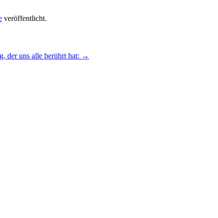
e
veröffentlicht.
, der uns alle berührt hat:
→