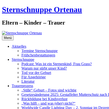
Zum
Sternschnuppe Ortenau
Inhalt
springen
Eltern – Kinder – Trauer
Menü
Aktuelles
Termine Sternschnuppe
Frühchenbestattungen
Sternschnuppe
Podcast: Was ist ein Sternenkind, Frau Grass?
Warum nur stirbt unser Kind?
Tod vor der Geburt
Für Angehörige
Literatur
Trauerprozess
„Stille“ Geburt – Fotos sind wichtig
Gesetzesänderung 2025: Gestaffelter Mutterschutz nach 
Rückbildung bei Kindsverlust
„Was hilft – und was (eher) nicht?“
Worldwide Candle Lighting Day – 2. Sonntag im Dezem