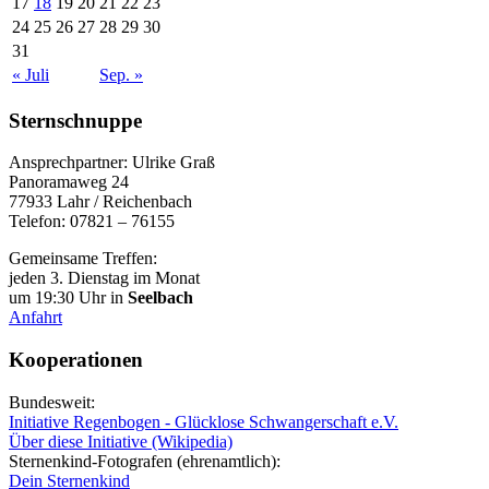
17
18
19
20
21
22
23
24
25
26
27
28
29
30
31
« Juli
Sep. »
Sternschnuppe
Ansprechpartner: Ulrike Graß
Panoramaweg 24
77933 Lahr / Reichenbach
Telefon: 07821 – 76155
Gemeinsame Treffen:
jeden 3. Dienstag im Monat
um 19:30 Uhr in
Seelbach
Anfahrt
Kooperationen
Bundesweit:
Initiative Regenbogen - Glücklose Schwangerschaft e.V.
Über diese Initiative (Wikipedia)
Sternenkind-Fotografen (ehrenamtlich):
Dein Sternenkind