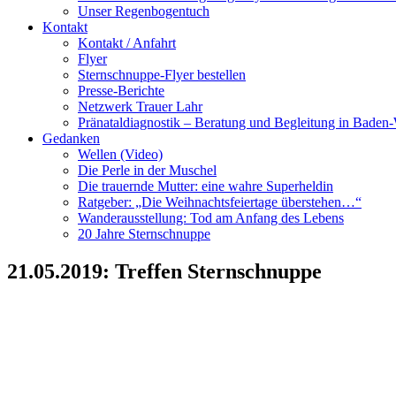
Unser Regenbogentuch
Kontakt
Kontakt / Anfahrt
Flyer
Sternschnuppe-Flyer bestellen
Presse-Berichte
Netzwerk Trauer Lahr
Pränataldiagnostik – Beratung und Begleitung in Baden
Gedanken
Wellen (Video)
Die Perle in der Muschel
Die trauernde Mutter: eine wahre Superheldin
Ratgeber: „Die Weihnachtsfeiertage überstehen…“
Wanderausstellung: Tod am Anfang des Lebens
20 Jahre Sternschnuppe
21.05.2019: Treffen Sternschnuppe