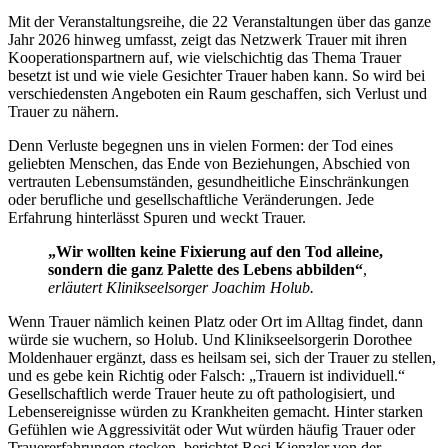
Mit der Veranstaltungsreihe, die 22 Veranstaltungen über das ganze
Jahr 2026 hinweg umfasst, zeigt das Netzwerk Trauer mit ihren
Kooperationspartnern auf, wie vielschichtig das Thema Trauer
besetzt ist und wie viele Gesichter Trauer haben kann. So wird bei
verschiedensten Angeboten ein Raum geschaffen, sich Verlust und
Trauer zu nähern.
Denn Verluste begegnen uns in vielen Formen: der Tod eines
geliebten Menschen, das Ende von Beziehungen, Abschied von
vertrauten Lebensumständen, gesundheitliche Einschränkungen
oder berufliche und gesellschaftliche Veränderungen. Jede
Erfahrung hinterlässt Spuren und weckt Trauer.
„Wir wollten keine Fixierung auf den Tod alleine,
sondern die ganz Palette des Lebens abbilden“
,
erläutert Klinikseelsorger Joachim Holub.
Wenn Trauer nämlich keinen Platz oder Ort im Alltag findet, dann
würde sie wuchern, so Holub. Und Klinikseelsorgerin Dorothee
Moldenhauer ergänzt, dass es heilsam sei, sich der Trauer zu stellen,
und es gebe kein Richtig oder Falsch: „Trauern ist individuell.“
Gesellschaftlich werde Trauer heute zu oft pathologisiert, und
Lebensereignisse würden zu Krankheiten gemacht. Hinter starken
Gefühlen wie Aggressivität oder Wut würden häufig Trauer oder
Trauererfahrungen stecken, berichtet Rosi Kienzler von der