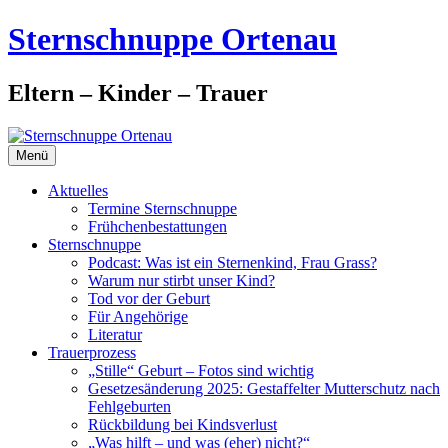
Zum
Sternschnuppe Ortenau
Inhalt
springen
Eltern – Kinder – Trauer
Menü
Aktuelles
Termine Sternschnuppe
Frühchenbestattungen
Sternschnuppe
Podcast: Was ist ein Sternenkind, Frau Grass?
Warum nur stirbt unser Kind?
Tod vor der Geburt
Für Angehörige
Literatur
Trauerprozess
„Stille“ Geburt – Fotos sind wichtig
Gesetzesänderung 2025: Gestaffelter Mutterschutz nach
Fehlgeburten
Rückbildung bei Kindsverlust
„Was hilft – und was (eher) nicht?“