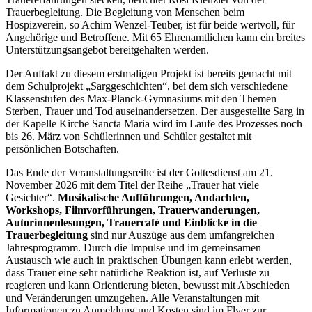
Trauerbegleitung. Die Begleitung von Menschen beim
Hospizverein, so Achim Wenzel-Teuber, ist für beide wertvoll, für
Angehörige und Betroffene. Mit 65 Ehrenamtlichen kann ein breites
Unterstützungsangebot bereitgehalten werden.
Der Auftakt zu diesem erstmaligen Projekt ist bereits gemacht mit
dem Schulprojekt „Sarggeschichten“, bei dem sich verschiedene
Klassenstufen des Max-Planck-Gymnasiums mit den Themen
Sterben, Trauer und Tod auseinandersetzen. Der ausgestellte Sarg in
der Kapelle Kirche Sancta Maria wird im Laufe des Prozesses noch
bis 26. März von Schülerinnen und Schüler gestaltet mit
persönlichen Botschaften.
Das Ende der Veranstaltungsreihe ist der Gottesdienst am 21.
November 2026 mit dem Titel der Reihe „Trauer hat viele
Gesichter“.
Musikalische Aufführungen, Andachten,
Workshops, Filmvorführungen, Trauerwanderungen,
Autorinnenlesungen, Trauercafé und Einblicke in die
Trauerbegleitung
sind nur Auszüge aus dem umfangreichen
Jahresprogramm. Durch die Impulse und im gemeinsamen
Austausch wie auch in praktischen Übungen kann erlebt werden,
dass Trauer eine sehr natürliche Reaktion ist, auf Verluste zu
reagieren und kann Orientierung bieten, bewusst mit Abschieden
und Veränderungen umzugehen. Alle Veranstaltungen mit
Informationen zu Anmeldung und Kosten sind im Flyer zur