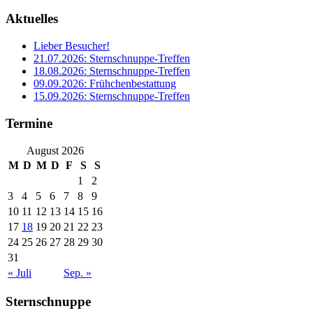
Aktuelles
Lieber Besucher!
21.07.2026: Sternschnuppe-Treffen
18.08.2026: Sternschnuppe-Treffen
09.09.2026: Frühchenbestattung
15.09.2026: Sternschnuppe-Treffen
Termine
August 2026
M
D
M
D
F
S
S
1
2
3
4
5
6
7
8
9
10
11
12
13
14
15
16
17
18
19
20
21
22
23
24
25
26
27
28
29
30
31
« Juli
Sep. »
Sternschnuppe