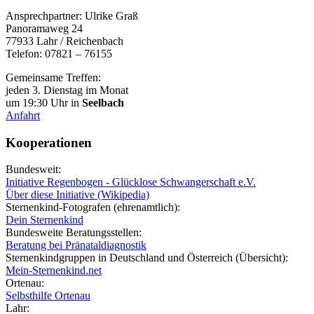
Ansprechpartner: Ulrike Graß
Panoramaweg 24
77933 Lahr / Reichenbach
Telefon: 07821 – 76155
Gemeinsame Treffen:
jeden 3. Dienstag im Monat
um 19:30 Uhr in
Seelbach
Anfahrt
Kooperationen
Bundesweit:
Initiative Regenbogen - Glücklose Schwangerschaft e.V.
Über diese Initiative (Wikipedia)
Sternenkind-Fotografen (ehrenamtlich):
Dein Sternenkind
Bundesweite Beratungsstellen:
Beratung bei Pränataldiagnostik
Sternenkindgruppen in Deutschland und Österreich (Übersicht):
Mein-Sternenkind.net
Ortenau:
Selbsthilfe Ortenau
Lahr: