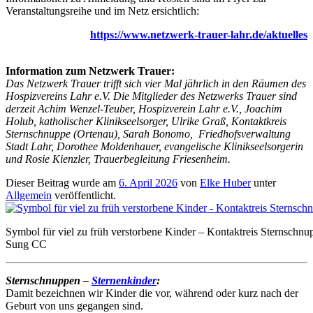
Veranstaltungsreihe und im Netz ersichtlich:
https://www.netzwerk-trauer-lahr.de/aktuelles
Information zum Netzwerk Trauer:
Das Netzwerk Trauer trifft sich vier Mal jährlich in den Räumen des
Hospizvereins Lahr e.V. Die Mitglieder des Netzwerks Trauer sind
derzeit Achim Wenzel-Teuber, Hospizverein Lahr e.V., Joachim
Holub, katholischer Klinikseelsorger, Ulrike Graß, Kontaktkreis
Sternschnuppe (Ortenau), Sarah Bonomo, Friedhofsverwaltung
Stadt Lahr, Dorothee Moldenhauer, evangelische Klinikseelsorgerin
und Rosie Kienzler, Trauerbegleitung Friesenheim.
Dieser Beitrag wurde am
6. April 2026
von
Elke Huber
unter
Allgemein
veröffentlicht.
Symbol für viel zu früh verstorbene Kinder – Kontaktreis Sternsch
Sung CC
Sternschnuppen –
Sternenkinder
:
Damit bezeichnen wir Kinder die vor, während oder kurz nach der
Geburt von uns gegangen sind.